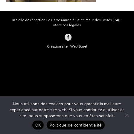
© Salle de réception Le Carre Marne à Saint-Maur des Fossés (94) -
Mentions légales
F
a
Création site : Web18.net
c
e
b
o
o
k
Nous utilisons des cookies pour vous garantir la meilleure
expérience sur notre site web. Si vous continuez à utiliser ce
site, nous supposerons que vous en êtes satisfait.
OK
Politique de confidentialité