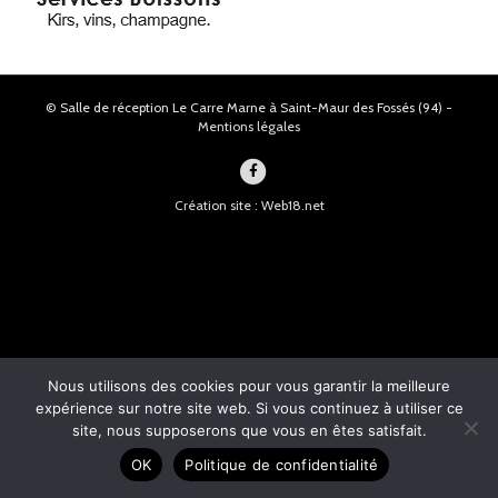
© Salle de réception Le Carre Marne à Saint-Maur des Fossés (94) -
Mentions légales
F
a
Création site : Web18.net
c
e
b
o
o
k
Nous utilisons des cookies pour vous garantir la meilleure
expérience sur notre site web. Si vous continuez à utiliser ce
site, nous supposerons que vous en êtes satisfait.
OK
Politique de confidentialité