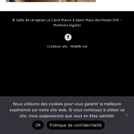
© Salle de réception Le Carre Marne à Saint-Maur des Fossés (94) -
Mentions légales
F
a
Création site : Web18.net
c
e
b
o
o
k
Nous utilisons des cookies pour vous garantir la meilleure
expérience sur notre site web. Si vous continuez à utiliser ce
site, nous supposerons que vous en êtes satisfait.
OK
Politique de confidentialité