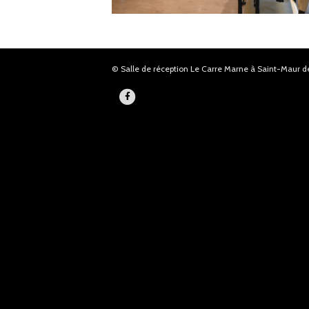
© Salle de réception Le Carre Marne à Saint-Maur de
F
a
c
e
b
o
o
k