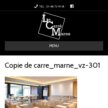
F
TEL : 01 48 73 19 18
a
c
e
b
o
o
k
MENU
Copie de carre_marne_vz-301